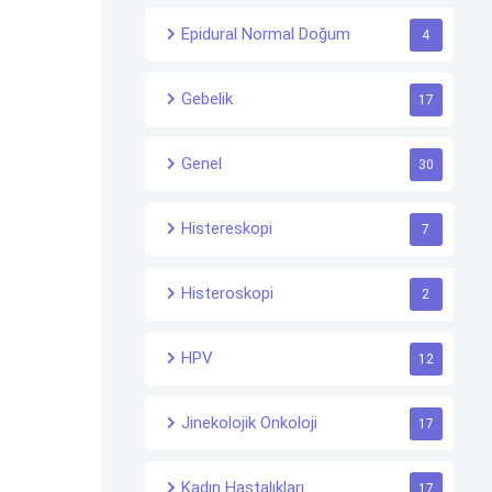
Epidural Normal Doğum
4
Gebelik
17
Genel
30
Histereskopi
7
Histeroskopi
2
HPV
12
Jinekolojik Onkoloji
17
Kadın Hastalıkları
17