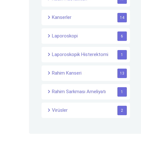
Kanserler
14
Laporoskopi
6
Laporoskopik Histerektomi
1
Rahim Kanseri
13
Rahim Sarkması Ameliyatı
1
Virüsler
2