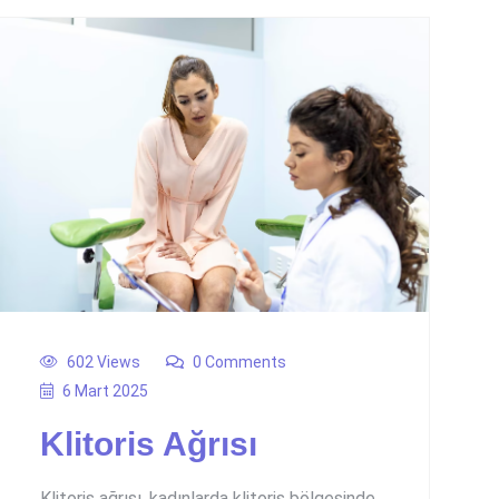
602 Views
0 Comments
6 Mart 2025
Klitoris Ağrısı
Klitoris ağrısı, kadınlarda klitoris bölgesinde