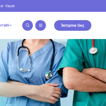
ar : Kapalı
rrahi
İletişime Geç