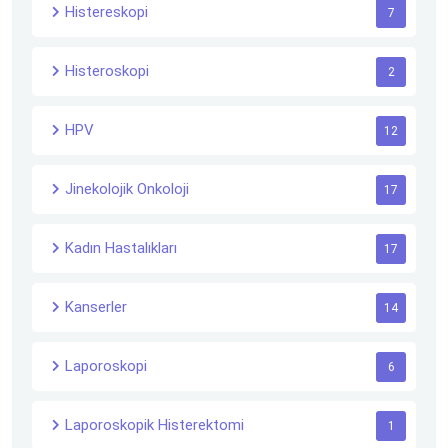
Histereskopi
7
Histeroskopi
2
HPV
12
Jinekolojik Onkoloji
17
Kadın Hastalıkları
17
Kanserler
14
Laporoskopi
6
Laporoskopik Histerektomi
1