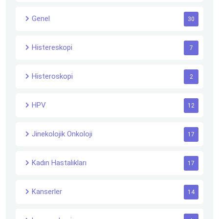
Genel
30
Histereskopi
7
Histeroskopi
2
HPV
12
Jinekolojik Onkoloji
17
Kadın Hastalıkları
17
Kanserler
14