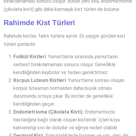
bırakılamaması sonucu oluşur. Bunun yanı sıra, endometrioma
(çikolata kisti) gibi daha karmaşık kist türleri de bulunur.
Rahimde Kist Türleri
Rahimde kistler, farklı türlere ayrılır. En yaygın görülen kist
türleri şunlardır:
Folikül Kistleri
: Yumurtlama sırasında yumurtanın
serbest bırakılamaması sonucu oluşur. Genellikle
kendiliğinden kaybolur ve tedavi gerektirmez.
Korpus Luteum Kistleri
: Yumurtlama sonrası oluşan
korpus luteumun normalden daha büyük olması
durumunda ortaya çıkar. Bu kistler de genellikle
kendiliğinden geçer.
Endometrioma (Çikolata Kisti)
: Endometriozis
hastalığına bağlı olarak oluşan kistlerdir. İçleri koyu
kahverengi sıvı ile doludur ve ağrıya neden olabilir.
Dermoid Kist
: Yumurtalıklarda bulunan ve saç, deri, diş