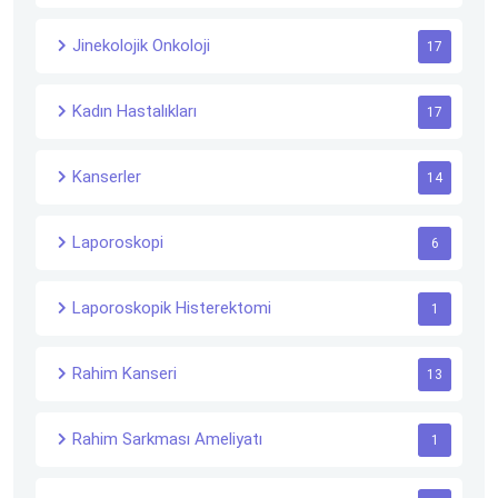
Jinekolojik Onkoloji
17
Kadın Hastalıkları
17
Kanserler
14
Laporoskopi
6
Laporoskopik Histerektomi
1
Rahim Kanseri
13
Rahim Sarkması Ameliyatı
1