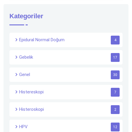
Kategoriler
Epidural Normal Doğum
4
Gebelik
17
Genel
30
Histereskopi
7
Histeroskopi
2
HPV
12