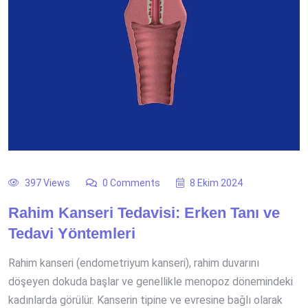
397 Views
0 Comments
8 Ekim 2024
Rahim Kanseri Tedavisi: Erken Tanı ve
Tedavi Yöntemleri
Rahim kanseri (endometriyum kanseri), rahim duvarını
döşeyen dokuda başlar ve genellikle menopoz dönemindeki
kadınlarda görülür. Kanserin tipine ve evresine bağlı olarak