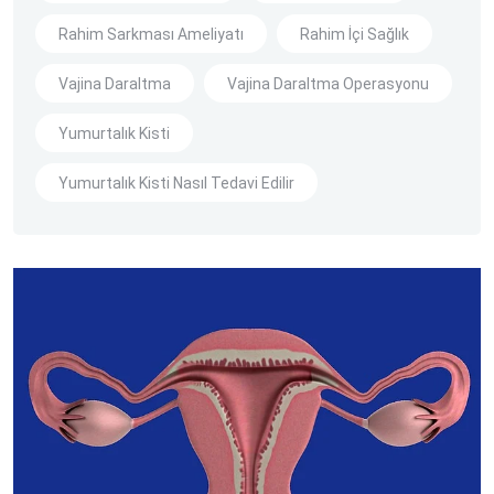
Rahim Sarkması Ameliyatı
Rahim İçi Sağlık
Vajina Daraltma
Vajina Daraltma Operasyonu
Yumurtalık Kisti
Yumurtalık Kisti Nasıl Tedavi Edilir