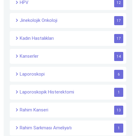
HPV
12
Jinekolojik Onkoloji
17
Kadın Hastalıkları
17
Kanserler
14
Laporoskopi
6
Laporoskopik Histerektomi
1
Rahim Kanseri
13
Rahim Sarkması Ameliyatı
1