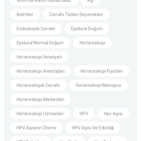
Anormal Rahim Kanamaları
Aşı
Belirtiler
Cerrahi Tedavi Seçenekleri
Endoskopik Cerrahi
Epidural Doğum
Epidural Normal Doğum
Histereskopi
Histereskopi Ameliyatı
Histereskopi Avantajları
Histereskopi Fiyatları
Histereskopik Cerrahi
Histereskopi Menopoz
Histereskopi Merkezleri
Histereskopi Uzmanları
HPV
Hpv Aşısı
HPV Aşısının Önemi
HPV Aşısı Ve Etkinliği