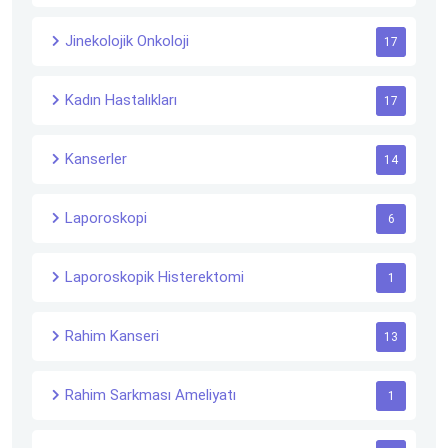
Jinekolojik Onkoloji
17
Kadın Hastalıkları
17
Kanserler
14
Laporoskopi
6
Laporoskopik Histerektomi
1
Rahim Kanseri
13
Rahim Sarkması Ameliyatı
1