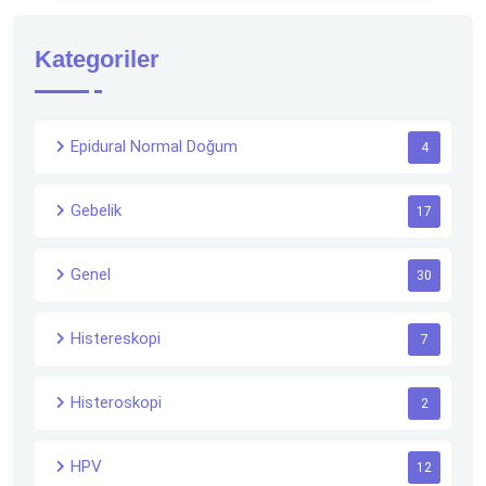
Kategoriler
Epidural Normal Doğum
4
Gebelik
17
Genel
30
Histereskopi
7
Histeroskopi
2
HPV
12