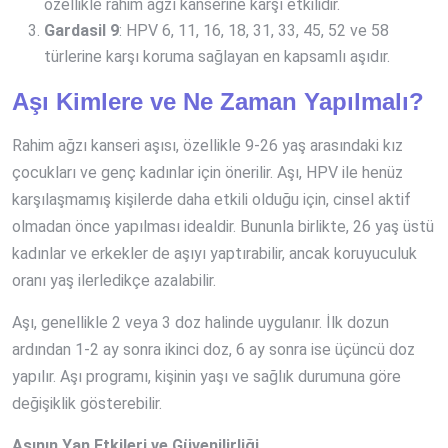
özellikle rahim ağzı kanserine karşı etkilidir.
Gardasil 9
: HPV 6, 11, 16, 18, 31, 33, 45, 52 ve 58
türlerine karşı koruma sağlayan en kapsamlı aşıdır.
Aşı Kimlere ve Ne Zaman Yapılmalı?
Rahim ağzı kanseri aşısı, özellikle 9-26 yaş arasındaki kız
çocukları ve genç kadınlar için önerilir. Aşı, HPV ile henüz
karşılaşmamış kişilerde daha etkili olduğu için, cinsel aktif
olmadan önce yapılması idealdir. Bununla birlikte, 26 yaş üstü
kadınlar ve erkekler de aşıyı yaptırabilir, ancak koruyuculuk
oranı yaş ilerledikçe azalabilir.
Aşı, genellikle 2 veya 3 doz halinde uygulanır. İlk dozun
ardından 1-2 ay sonra ikinci doz, 6 ay sonra ise üçüncü doz
yapılır. Aşı programı, kişinin yaşı ve sağlık durumuna göre
değişiklik gösterebilir.
Aşının Yan Etkileri ve Güvenilirliği