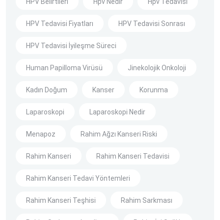
HPV Belirtileri
Hpv Nedir
Hpv Tedavisi
HPV Tedavisi Fiyatları
HPV Tedavisi Sonrası
HPV Tedavisi İyileşme Süreci
Human Papilloma Virüsü
Jinekolojik Onkoloji
Kadın Doğum
Kanser
Korunma
Laparoskopi
Laparoskopi Nedir
Menapoz
Rahim Ağzı Kanseri Riski
Rahim Kanseri
Rahim Kanseri Tedavisi
Rahim Kanseri Tedavi Yöntemleri
Rahim Kanseri Teşhisi
Rahim Sarkması