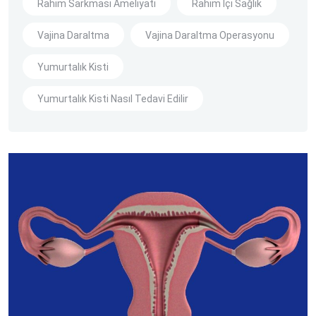
Rahim Sarkması Ameliyatı
Rahim İçi Sağlık
Vajina Daraltma
Vajina Daraltma Operasyonu
Yumurtalık Kisti
Yumurtalık Kisti Nasıl Tedavi Edilir