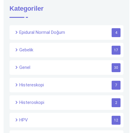
Kategoriler
Epidural Normal Doğum
4
Gebelik
17
Genel
30
Histereskopi
7
Histeroskopi
2
HPV
12