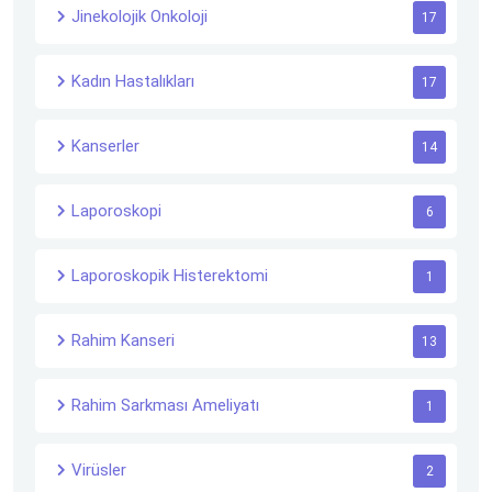
Jinekolojik Onkoloji
17
Kadın Hastalıkları
17
Kanserler
14
Laporoskopi
6
Laporoskopik Histerektomi
1
Rahim Kanseri
13
Rahim Sarkması Ameliyatı
1
Virüsler
2