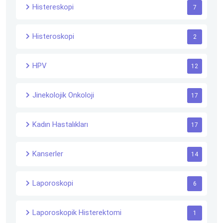
Histereskopi
7
Histeroskopi
2
HPV
12
Jinekolojik Onkoloji
17
Kadın Hastalıkları
17
Kanserler
14
Laporoskopi
6
Laporoskopik Histerektomi
1