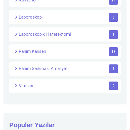
Kanserler
14
Laporoskopi
6
Laporoskopik Histerektomi
1
Rahim Kanseri
13
Rahim Sarkması Ameliyatı
1
Virüsler
2
Popüler Yazılar