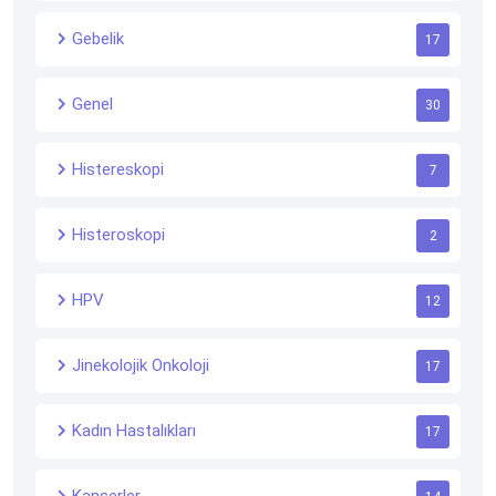
Gebelik
17
Genel
30
Histereskopi
7
Histeroskopi
2
HPV
12
Jinekolojik Onkoloji
17
Kadın Hastalıkları
17