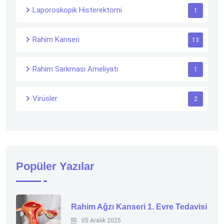
Laporoskopik Histerektomi
1
Rahim Kanseri
13
Rahim Sarkması Ameliyatı
1
Virüsler
2
Popüler Yazılar
Rahim Ağzı Kanseri 1. Evre Tedavisi
05 Aralık 2025