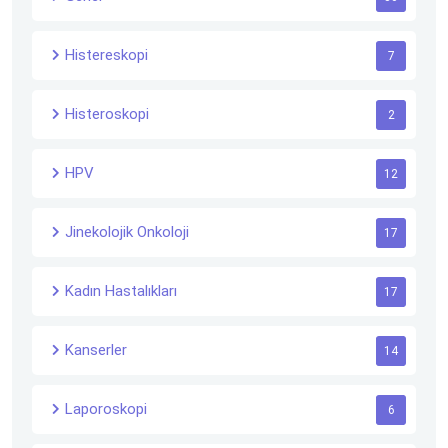
Histereskopi
7
Histeroskopi
2
HPV
12
Jinekolojik Onkoloji
17
Kadın Hastalıkları
17
Kanserler
14
Laporoskopi
6